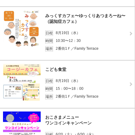
みっくすカフェ〜ゆっくりあつまろーね〜
（認知症カフェ）
8月19日（水）
日程
10:30〜12：30
時間
2番街1Ｆ／Family Terrace
場所
こども食堂
8月19日（水）
日程
15：00〜18：00
時間
2番街1Ｆ／Family Terrace
場所
おこさまメニュー
ワンコインキャンペーン
6/20（土）・6/30（火）
日程