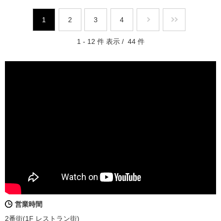
1
2
3
4
1 - 12 件 表示 / 44 件
営業時間
2番街(1F レストラン街)