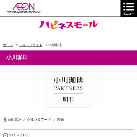
ホーム
>
ショップガイド
>
小川珈琲
小川珈琲
3番街1F ／ グルメ&フード ／ 喫茶
9:00～21:00