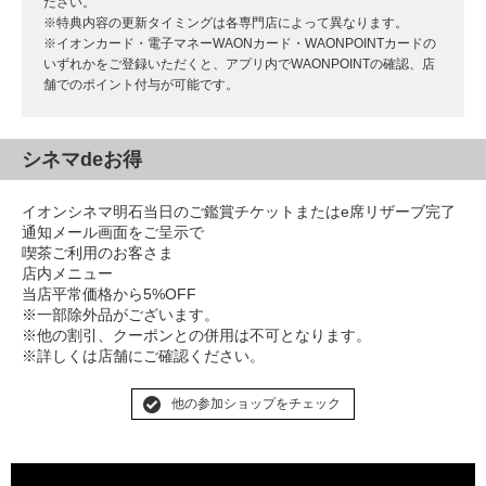
ださい。
※特典内容の更新タイミングは各専門店によって異なります。
※イオンカード・電子マネーWAONカード・WAONPOINTカードの
いずれかをご登録いただくと、アプリ内でWAONPOINTの確認、店
舗でのポイント付与が可能です。
シネマdeお得
イオンシネマ明石当日のご鑑賞チケットまたはe席リザーブ完了
通知メール画面をご呈示で
喫茶ご利用のお客さま
店内メニュー
当店平常価格から5%OFF
※一部除外品がございます。
※他の割引、クーポンとの併用は不可となります。
※詳しくは店舗にご確認ください。
他の参加ショップをチェック