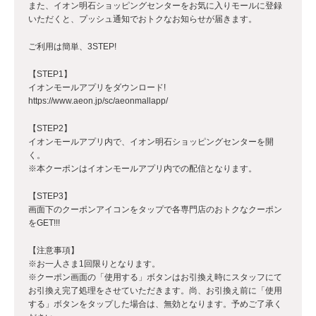
また、イオン明石ショッピングセンターをお気に入りモールに登録
いただくと、プッシュ通知でおトクなお知らせが届きます。
ご利用は簡単、3STEP!
【STEP1】
イオンモールアプリをダウンロード!
https://www.aeon.jp/sc/aeonmallapp/
【STEP2】
イオンモールアプリ内で、イオン明石ショッピングセンターを開
く。
※本クーポンはイオンモールアプリ内での配信となります。
【STEP3】
画面下のクーポンアイコンをタップで各専門店のおトクなクーポン
をGET!!!
【注意事項】
※お一人さま1回限りとなります。
※クーポン画面の「使用する」ボタンはお引換え時にスタッフにて
お引換え完了処理をさせていただきます。尚、お引換え前に「使用
する」ボタンをタップした場合は、無効となります。予めご了承く