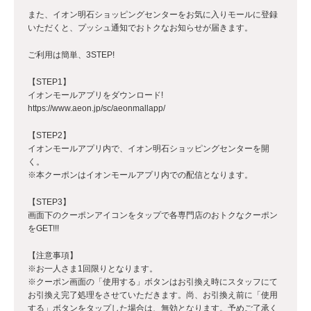
また、イオン明石ショッピングセンターをお気に入りモールに登録
いただくと、プッシュ通知でおトクなお知らせが届きます。
ご利用は簡単、3STEP!
【STEP1】
イオンモールアプリをダウンロード!
https://www.aeon.jp/sc/aeonmallapp/
【STEP2】
イオンモールアプリ内で、イオン明石ショッピングセンターを開
く。
※本クーポンはイオンモールアプリ内での配信となります。
【STEP3】
画面下のクーポンアイコンをタップで各専門店のおトクなクーポン
をGET!!!
【注意事項】
※お一人さま1回限りとなります。
※クーポン画面の「使用する」ボタンはお引換え時にスタッフにて
お引換え完了処理をさせていただきます。尚、お引換え前に「使用
する」ボタンをタップした場合は、無効となります。予めご了承く