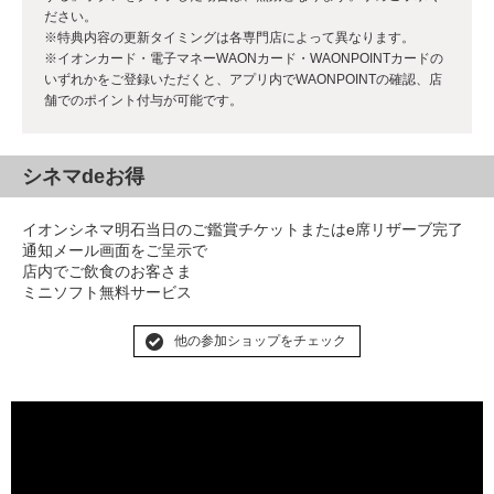
ださい。
※特典内容の更新タイミングは各専門店によって異なります。
※イオンカード・電子マネーWAONカード・WAONPOINTカードの
いずれかをご登録いただくと、アプリ内でWAONPOINTの確認、店
舗でのポイント付与が可能です。
シネマdeお得
イオンシネマ明石当日のご鑑賞チケットまたはe席リザーブ完了
通知メール画面をご呈示で
店内でご飲食のお客さま
ミニソフト無料サービス
他の参加ショップをチェック