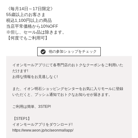
《毎月14日～17日限定》
55歳以上のお客さま
税込1,100円以上の商品
当店平常価格から10%OFF
※但し、セール品は除きます。
【何度でもご利用可】
他の参加ショップをチェック
イオンモールアプリにて各専門店のおトクなクーポンをご利用いた
だけます!
お得な情報をお見逃しなく!
また、イオン明石ショッピングセンターをお気に入りモールに登録
いただくと、プッシュ通知でおトクなお知らせが届きます。
ご利用は簡単、3STEP!
【STEP1】
イオンモールアプリをダウンロード!
https://www.aeon.jp/sc/aeonmallapp/