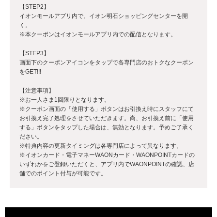
【STEP2】
イオンモールアプリ内で、イオン明石ショッピングセンターを開
く。
※本クーポンはイオンモールアプリ内での配信となります。
【STEP3】
画面下のクーポンアイコンをタップで各専門店のおトクなクーポン
をGET!!!
【注意事項】
※お一人さま1回限りとなります。
※クーポン画面の「使用する」ボタンはお引換え時にスタッフにて
お引換え完了処理をさせていただきます。尚、お引換え前に「使用
する」ボタンをタップした場合は、無効となります。予めご了承く
ださい。
※特典内容の更新タイミングは各専門店によって異なります。
※イオンカード・電子マネーWAONカード・WAONPOINTカードの
いずれかをご登録いただくと、アプリ内でWAONPOINTの確認、店
舗でのポイント付与が可能です。