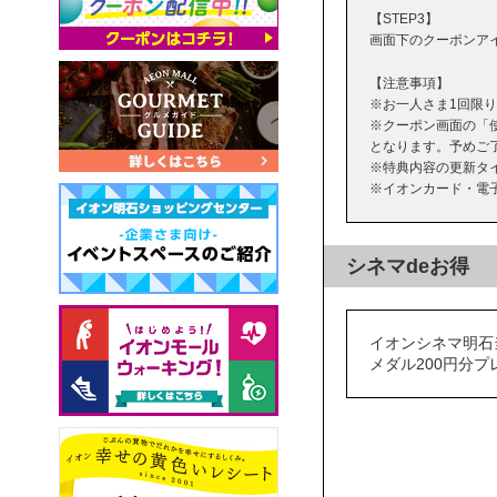
【STEP3】
画面下のクーポンアイ
【注意事項】
※お一人さま1回限
※クーポン画面の「
となります。予めご
※特典内容の更新タ
※イオンカード・電子
シネマdeお得
イオンシネマ明石
メダル200円分プ