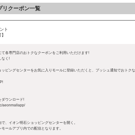
プリクーポン一覧
ゼント
可】
にて各専門店のおトクなクーポンをご利用いただけます!
なく!
ョッピングセンターをお気に入りモールに登録いただくと、プッシュ通知でおトク
P!
ダウンロード!
sc/aeonmallapp/
内で、イオン明石ショッピングセンターを開く。
ンモールアプリ内での配信となります。