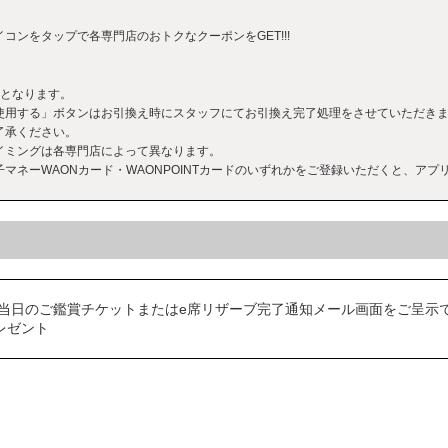
コンをタップで各専門店のおトクなクーポンをGET!!!
りとなります。
使用する」ボタンはお引換え時にスタッフにてお引換え完了処理をさせていただき
了承ください。
イミングは各専門店によって異なります。
マネーWAONカード・WAONPOINTカードのいずれかをご登録いただくと、アプリ
当日のご鑑賞チケットまたはe席リザーブ完了通知メール画面をご呈示
レゼント