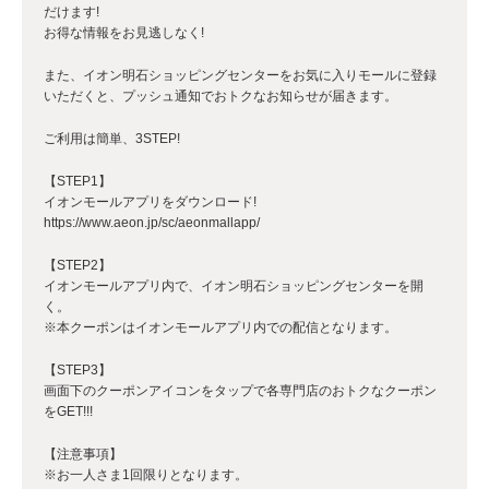
だけます!
お得な情報をお見逃しなく!
また、イオン明石ショッピングセンターをお気に入りモールに登録
いただくと、プッシュ通知でおトクなお知らせが届きます。
ご利用は簡単、3STEP!
【STEP1】
イオンモールアプリをダウンロード!
https://www.aeon.jp/sc/aeonmallapp/
【STEP2】
イオンモールアプリ内で、イオン明石ショッピングセンターを開
く。
※本クーポンはイオンモールアプリ内での配信となります。
【STEP3】
画面下のクーポンアイコンをタップで各専門店のおトクなクーポン
をGET!!!
【注意事項】
※お一人さま1回限りとなります。