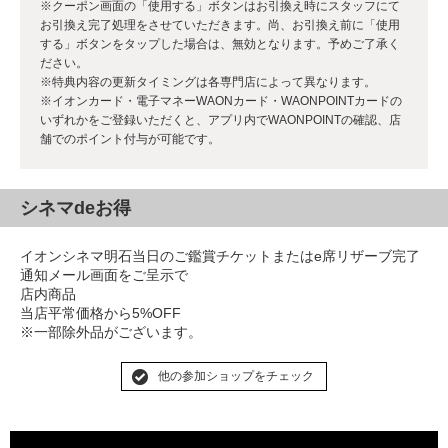
※クーポン画面の「使用する」ボタンはお引換え時にスタッフにて
お引換え完了処理をさせていただきます。尚、お引換え前に「使用
する」ボタンをタップした場合は、無効となります。予めご了承く
ださい。
※特典内容の更新タイミングは各専門店によって異なります。
※イオンカード・電子マネーWAONカード・WAONPOINTカードの
いずれかをご登録いただくと、アプリ内でWAONPOINTの確認、店
舗でのポイント付与が可能です。
シネマdeお得
イオンシネマ明石当日のご鑑賞チケットまたはe席リザーブ完了
通知メール画面をご呈示で
店内商品
当店平常価格から5%OFF
※一部除外品がございます。
他の参加ショップをチェック