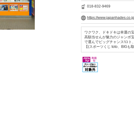
018-832-9469
https://www.japanhades.co.jp
ワクワク、ドキドキは幸運の宝
高額当せんが魅力のジャンボ
で選んでビッグチャンス!ロト
【(スポーツくじ toto、BIG