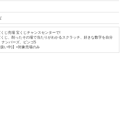
/
くじ売場 宝くじチャンスセンターで!
宝くじ、削ったその場で当たりがわかるスクラッチ、好きな数字を自分
、ナンバーズ、ビンゴ5
も取扱い中)】=対象売場のみ