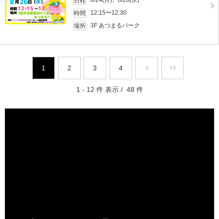
日程
12:15〜12:30
時間
3F あつまるパーク
場所
1
2
3
4
1 - 12 件 表示 / 48 件