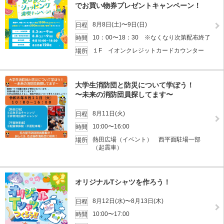
でお買い物券プレゼントキャンペーン！
8月8日(土)〜9日(日)
日程
10：00〜18：30 ※なくなり次第配布終了
時間
１F イオンクレジットカードカウンター
場所
大学生消防団と防災について学ぼう！
〜未来の消防団員探してます〜
8月11日(火)
日程
10:00〜16:00
時間
熱田広場（イベント） 西平面駐場一部
場所
（起震車）
オリジナルTシャツを作ろう！
8月12日(水)〜8月13日(木)
日程
10:00〜17:00
時間