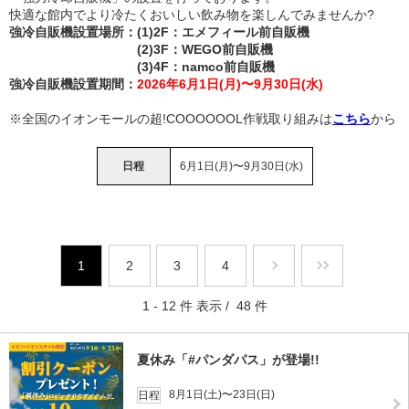
快適な館内でより冷たくおいしい飲み物を楽しんでみませんか?
強冷自販機設置場所：(1)2F：エメフィール前自販機
(2)3F：WEGO前自販機
(3)4F：namco前自販機
強冷自販機設置期間：
2026年6月1日(月)〜9月30日(水)
※全国のイオンモールの超!COOOOOOL作戦取り組みは
こちら
から
日程
6月1日(月)〜9月30日(水)
1
2
3
4
1 - 12 件 表示 / 48 件
夏休み「#パンダパス」が登場!!
8月1日(土)〜23日(日)
日程