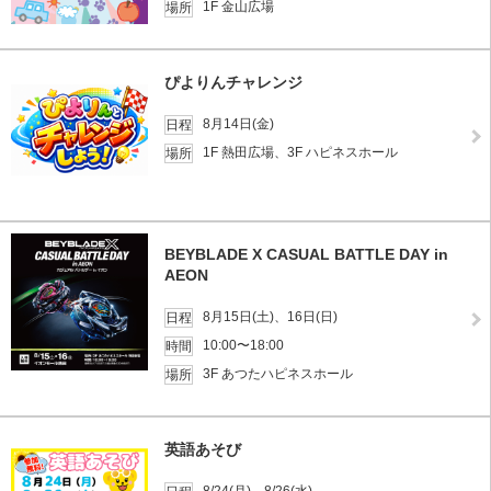
1F 金山広場
場所
ぴよりんチャレンジ
8月14日(金)
日程
1F 熱田広場、3F ハピネスホール
場所
BEYBLADE X CASUAL BATTLE DAY in
AEON
8月15日(土)、16日(日)
日程
10:00〜18:00
時間
3F あつたハピネスホール
場所
英語あそび
8/24(月)、8/26(水)