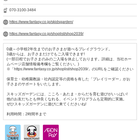
070-3100-3484
https://www.fantasy.co.jp/skidsgarden/
https://www.fantasy.co.jp/shoplist/shop2039/
0歳～小学校2年生までのお子さまが遊べるプレイグラウンド。
3歳からは、お子さまだけでもご入場できます!
(一部日程でお子さまのみのご入場を休止しております。詳細は、当社ホー
ムページ店舗情報備考欄をご覧ください。)
※「
https://www.fantasy.co.jp/shoplist/shop2039/
」のURLをご確認ください
保育士・幼稚園教諭・社内認定等の資格を有した「プレイリーダー」がお
子さまのサポートをいたします。
スキッズガーデンには、こころ・あたま・からだを育む遊びがいっぱい!
他のお友だちとも仲良くなれる、イベントプログラムも定期的に実施。
ぜひスキッズガーデンに遊びに来てくださいね!
利用時間：2時間半まで