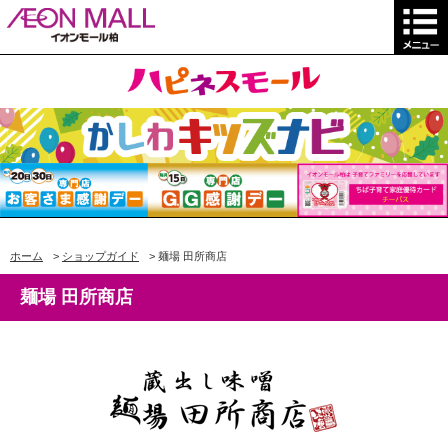
ホーム
>
ショップガイド
>
麺場 田所商店
麺場 田所商店