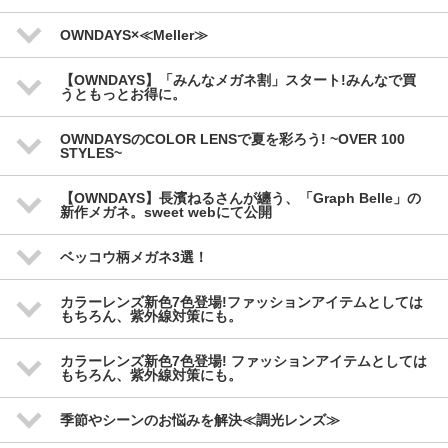
OWNDAYS×≪Meller≫
【OWNDAYS】「みんなメガネ割」スタート!みんなで買
うともっとお得に。
OWNDAYSのCOLOR LENSで夏を彩ろう! ~OVER 100
STYLES~
【OWNDAYS】長濱ねるさんが纏う、「Graph Belle」の
新作メガネ。sweet webにて公開
ベッコウ柄メガネ3選！
カラーレンズ新色7色登場!ファッションアイテムとしては
もちろん、紫外線対策にも。
カラーレンズ新色7色登場! ファッションアイテムとしては
もちろん、紫外線対策にも。
季節やシーンのお悩みを解決≪調光レンズ≫