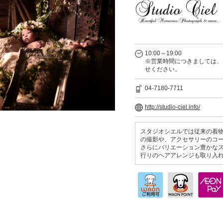
10:00～19:00
※営業時間につきましては、
せください。
04-7180-7711
http://studio-ciel.info/
スタジオシエルでは従来の着
の撮影や、アクセサリーのコ
さらにバリエーション豊かな
行りのヘアアレンジも取り入