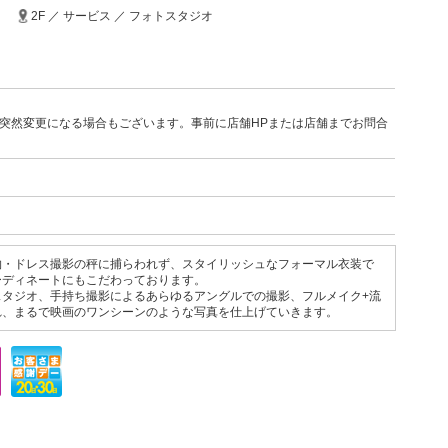
2F ／ サービス ／ フォトスタジオ
突然変更になる場合もございます。事前に店舗HPまたは店舗までお問合
物・ドレス撮影の秤に捕らわれず、スタイリッシュなフォーマル衣装で
ーディネートにもこだわっております。
スタジオ、手持ち撮影によるあらゆるアングルでの撮影、フルメイク+流
れ、まるで映画のワンシーンのような写真を仕上げていきます。