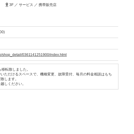
3F ／ サービス ／ 携帯販売店
00)
jp/shop_detail/0361141251900/index.html
ら移転致しました。
でいただけるスペースで、機種変更、故障受付、毎月の料金相談はもち
催致します。
お越しください。