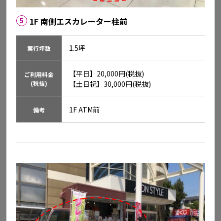
1F 南側エスカレーター柱前
5
イオン高松東
1.5坪
実行坪数
香川県高松市福岡町3-8-5
【平日】20,000円(税抜)

ご利用料金
(税抜)
【土日祝】30,000円(税抜)
詳細を見る
1F ATM前
備考