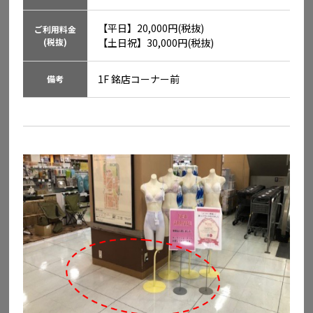
【平日】20,000円(税抜)

ご利用料金
イオンモール高松
(税抜)
【土日祝】30,000円(税抜)
香川県高松市香西本町1-1
1F 銘店コーナー前
備考
詳しくはこちら