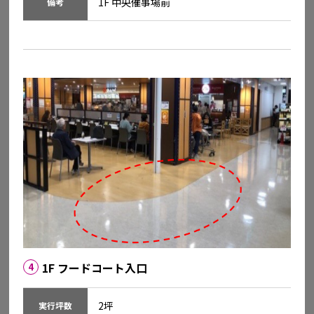
1F 中央催事場前
備考
イオンスタイル岡山青江
岡山県岡山市北区青江2-7-11
詳細を見る
1F フードコート入口
4
2坪
実行坪数