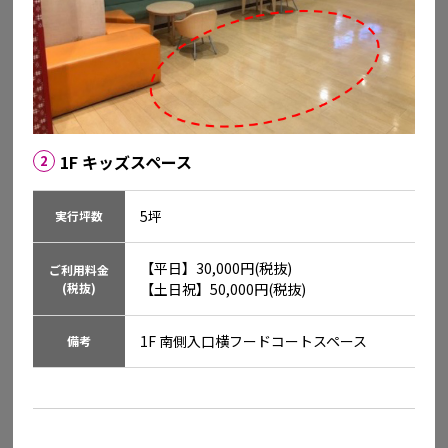
愛媛県今治市にぎわい広場1番地1
詳細を見る
1F キッズスペース
2
5坪
実行坪数
【平日】30,000円(税抜)

ご利用料金
(税抜)
【土日祝】50,000円(税抜)
1F 南側入口横フードコートスペース
備考
イオン宇品