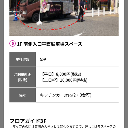
イオンモール津山インター
岡山県津山市河辺1000-1
1F 南側入口平面駐車場スペース
6
詳しくはこちら
5坪
実行坪数
【平日】8,000円(税抜)

ご利用料金
(税抜)
【土日祝】10,000円(税抜)
キッチンカー対応(2・3台可)
備考
フロアガイド3F
※マップ内の印は実際の大きさとは異なりますので、詳しくは各スペースの