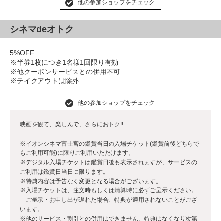
他の参加ショップをチェック
シネマdeオトク
5%OFF
※半券1枚につき1名様1回限り有効
※他クーポンサービスとの併用不可
※テイクアウトは除外
他の参加ショップをチェック
映画を観て、楽しんで、さらにおトク!!
※イオンシネマ富士宮の鑑賞当日の入場チケット(鑑賞前後どちらで
もご利用可能)に限りご利用いただけます。
※デジタル入場チケットは鑑賞日後も表示されますが、サービスの
ご利用は鑑賞日当日に限ります。
※特典内容は予告なく変更となる場合がございます。
※入場チケットは、注文時もしくは清算時に必ずご呈示ください。
ご呈示・お申し出が遅れた場合、特典が適用されないことがござ
います。
※他のサービス・割引との併用はできません。特典はなくなり次第