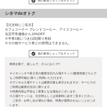
他の参加ショップをチェック
シネマdeオトク
【注文時にご呈示】
カフェコーナー ブレンドコーヒー、アイスコーヒー
当店平常価格から10%OFF
※半券1枚につき(1回)限り有効
※その他サービス券との併用はできません。
他の参加ショップをチェック
映画を観て、楽しんで、さらにおトク!!
※イオンシネマ富士宮の鑑賞当日の入場チケット(鑑賞前後どちらで
もご利用可能)に限りご利用いただけます。
※デジタル入場チケットは鑑賞日後も表示されますが、サービスの
ご利用は鑑賞日当日に限ります。
※特典内容は予告なく変更となる場合がございます。
※入場チケットは、注文時もしくは清算時に必ずご呈示ください。
ご呈示・お申し出が遅れた場合、特典が適用されないことがござ
います。