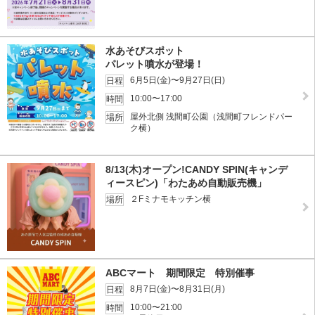
水あそびスポット
パレット噴水が登場！
6月5日(金)〜9月27日(日)
日程
10:00〜17:00
時間
屋外北側 浅間町公園（浅間町フレンドパー
場所
ク横）
8/13(木)オープン!CANDY SPIN(キャンデ
ィースピン)「わたあめ自動販売機」
２Fミナモキッチン横
場所
ABCマート 期間限定 特別催事
8月7日(金)〜8月31日(月)
日程
10:00〜21:00
時間