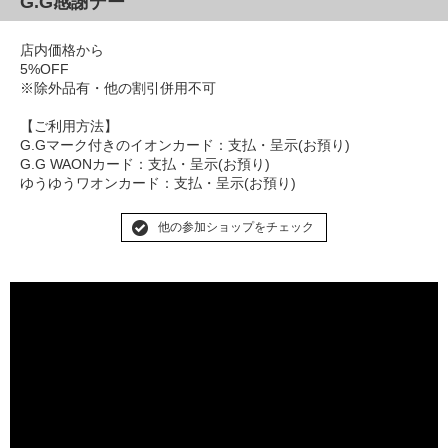
G.G感謝デー
店内価格から
5%OFF
※除外品有・他の割引併用不可
【ご利用方法】
G.Gマーク付きのイオンカード：支払・呈示(お預り)
G.G WAONカード：支払・呈示(お預り)
ゆうゆうワオンカード：支払・呈示(お預り)
他の参加ショップをチェック