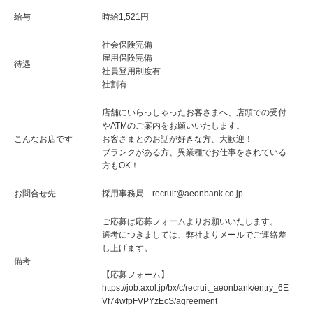
給与
時給1,521円
社会保険完備
雇用保険完備
待遇
社員登用制度有
社割有
店舗にいらっしゃったお客さまへ、店頭での受付
やATMのご案内をお願いいたします。
こんなお店です
お客さまとのお話が好きな方、大歓迎！
ブランクがある方、異業種でお仕事をされている
方もOK！
お問合せ先
採用事務局 recruit@aeonbank.co.jp
ご応募は応募フォームよりお願いいたします。
選考につきましては、弊社よりメールでご連絡差
し上げます。
備考
【応募フォーム】
https://job.axol.jp/bx/c/recruit_aeonbank/entry_6E
Vf74wfpFVPYzEcS/agreement