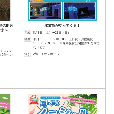
語の断片
水族館がやってくる！
留米〜
8月8日（土）〜23日（日）
日程
平日：11：00〜18：00 土日祝・お盆期間：
時間
11：00〜19：00 ※最終受付は閉館の30分前に
なります
ーションカ
2階 イオンホール
場所
：2階イン