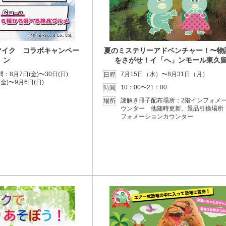
マイク コラボキャンペー
夏のミステリーアドベンチャー！〜物
ン
をさがせ！イ「へ」ンモール東久
8月7日(金)〜30日(日)
7月15日（水）〜8月31日（月）
日程
金)〜9月6日(日)
10：00〜21：00
時間
謎解き冊子配布場所：2階インフォメ
場所
ウンター 他随時更新、景品引換場所
フォメーションカウンター