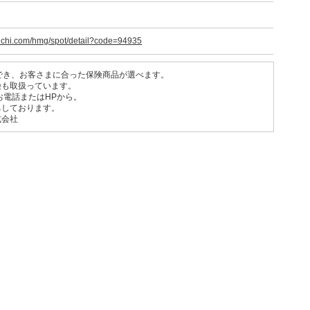
uchi.com/hmg/spot/detail?code=94935
でき、お客さまに合った保険商品が選べます。
険も取扱っています。
お電話またはHPから。
ちしております。
式会社