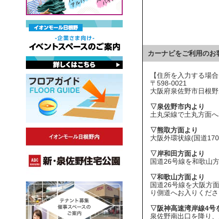
カーナビをご利用のお
【住所を入力する場合
〒598-0021
大阪府泉佐野市日根野24
▽泉佐野市内より
土丸栄線で土丸方面へ
▽熊取方面より
大阪外環状線(国道1
▽岸和田方面より
国道26号線を和歌山
▽和歌山方面より
国道26号線を大阪方
り側道へお入りくださ
▽阪神高速湾岸線4号
泉佐野南出口を降り、