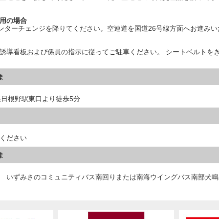
用の場合
インターチェンジを降りてください。空連道を国道26号線方面へお進みい
誘導看板および係員の指示に従ってご駐車ください。 シートベルトを
ま
線日根野駅東口より徒歩5分
ください
ま
 いずみさのコミュニティバス南回りまたは南海ウイングバス南部犬鳴