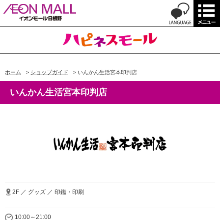
ホーム
>
ショップガイド
>
いんかん生活宮本印判店
いんかん生活宮本印判店
2F ／ グッズ ／ 印鑑・印刷
10:00～21:00