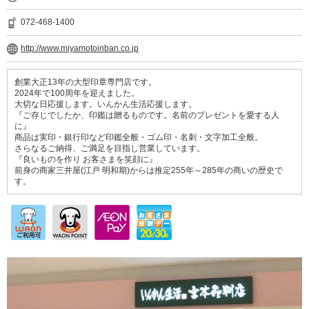
072-468-1400
http://www.miyamotoinban.co.jp
創業大正13年の大型印章専門店です。
2024年で100周年を迎えました。
大切な日応援します。いんかん生活応援します。
『ご存じでしたか、印鑑は贈るものです。名前のプレゼントを愛する人
に』
商品は実印・銀行印など印鑑全般・ゴム印・名刺・文字加工全般。
さらなるご納得、ご満足を目指し営業しています。
『良いものを作り お客さまを笑顔に』
前身の商家三井屋(江戸 明和期)からは推定255年～285年の商いの歴史で
す。