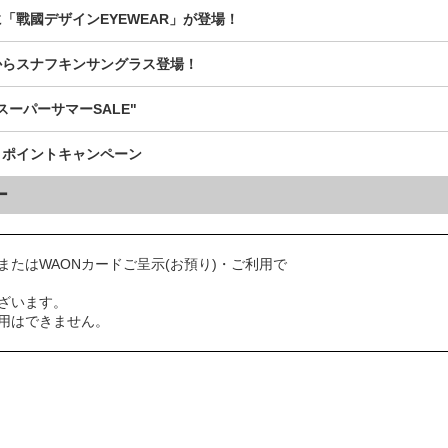
「戰國デザインEYEWEAR」が登場！
からスナフキンサングラス登場！
スーパーサマーSALE"
ｄポイントキャンペーン
ー
またはWAONカードご呈示(お預り)・ご利用で
ざいます。
用はできません。