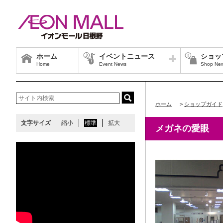
ホーム
イベントニュース
ショッ
Home
Event News
Shop Ne
ホーム
>
ショップガイド
文字サイズ
縮小
標準
拡大
メガネの愛眼