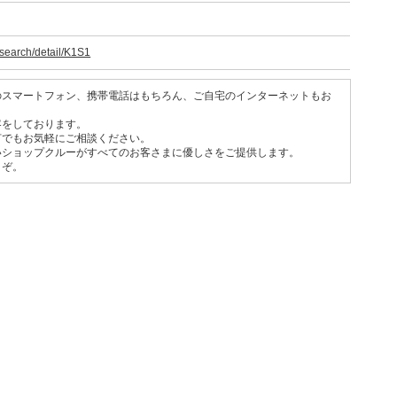
/search/detail/K1S1
のスマートフォン、携帯電話はもちろん、ご自宅のインターネットもお
客をしております。
何でもお気軽にご相談ください。
いショップクルーがすべてのお客さまに優しさをご提供します。
うぞ。