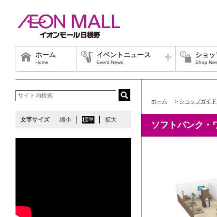
ホーム
イベントニュース
ショッ
Home
Event News
Shop Ne
ホーム
>
ショップガイド
文字サイズ
縮小
標準
拡大
ソフトバンク・