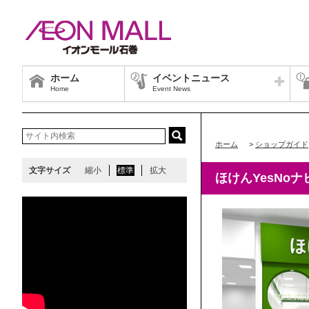
ホーム
イベントニュース
Home
Event News
ホーム
>
ショップガイド
文字サイズ
縮小
標準
拡大
ほけんYesNoナ