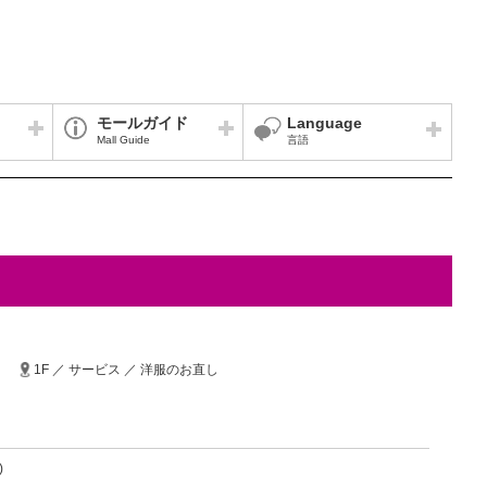
モールガイド
Language
Mall Guide
言語
1F ／ サービス ／ 洋服のお直し
)