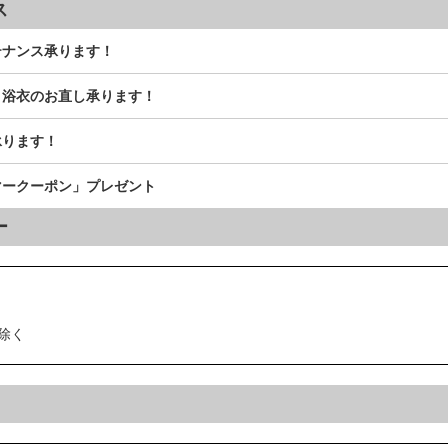
ス
テナンス承ります！
！浴衣のお直し承ります！
承ります！
マークーポン」プレゼント
ー
除く