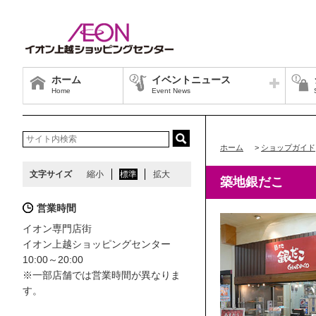
ホーム
イベントニュース
Home
Event News
ホーム
>
ショップガイド
文字サイズ
縮小
標準
拡大
築地銀だこ
営業時間
イオン専門店街
イオン上越ショッピングセンター
10:00～20:00
※一部店舗では営業時間が異なりま
す。