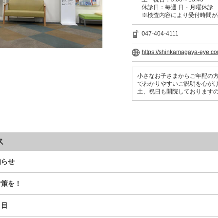
休診日：毎週 日・月曜休診
※検査内容により受付時間が
047-404-4111
https://shinkamagaya-eye.c
小さなお子さまからご年配の
でわかりやすいご説明を心が
土、祝日も開院しております
ス
知らせ
対策を！
り目