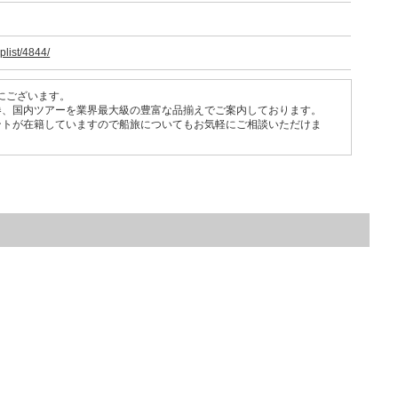
plist/4844/
横にございます。
券、国内ツアーを業界最大級の豊富な品揃えでご案内しております。
ントが在籍していますので船旅についてもお気軽にご相談いただけま