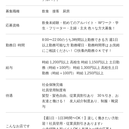
募集職種
飲食 接客 厨房
飲食未経験・初めてのアルバイト・ Wワーク・学
応募資格
生・フリーター・主婦・主夫 色々な方大募集！
8:00〜22:00のうち3時間以上勤務できる方 週1日
勤務日･時間
以上勤務可能な方 勤務曜日・勤務時間帯は お気軽
にご相談ください！ ◎扶養内勤務ＯＫです！
時給 1,200円以上 高校生 時給 1,150円以上 土日勤
給与
務（時給＋100円） 時給 1,300円以上 高校生土日
勤務（時給＋100円） 時給 1,250円以上
社会保険完備
社員登用制度有
待遇
髪型・髪色自由、従業員割引あり 30％引き、お
友達と働ける！ 友人紹介制度あり、制服・靴貸
与
【週1日・1日3時間〜OK！】楽しく働きたい方歓
迎！社員登用・従業員割引きあります♪
こんなお店です