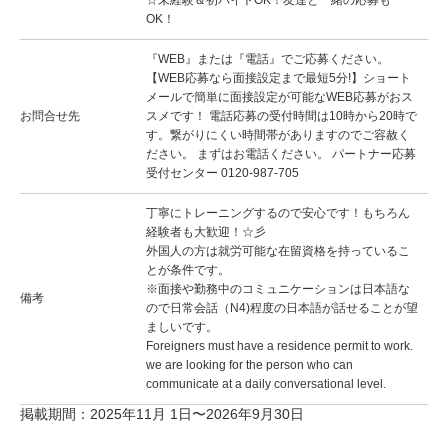
☆未経験＆初バイトOK！友達と一緒の応募も
OK！
『WEB』または『電話』でご応募ください。
【WEB応募なら面接設定まで最短5分!】ショート
メールで簡単に面接設定が可能なWEB応募がおス
お問合せ先
スメです！ 電話応募の受付時間は10時から20時で
す。繋がりにくい時間帯がありますのでご容赦く
ださい。 まずはお電話ください。 パートナー応募
受付センター 0120-987-705
丁寧にトレーニングするので安心です！もちろん
経験者も大歓迎！☆彡
外国人の方は就労可能な在留資格を持っているこ
とが条件です。
※面接や勤務中のコミュニケーションは日本語な
備考
ので日常会話（N4)程度の日本語が話せることが望
ましいです。
Foreigners must have a residence permit to work.
we are looking for the person who can
communicate at a daily conversational level.
掲載期間：2025年11月 1日〜2026年9月30日