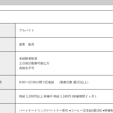
アルバイト
接客 販売
未経験者歓迎
土日祝日勤務可能な方
高校生不可
間
8:00〜22:00の間で応相談 （勤務日数 週2日以上）
時給 1,200円以上 研修中 時給 1,180円 (研修期間 2 ヶ月 )
パートナードリンク/パートナー割引 ●コーヒー豆支給(週1回) ●研修