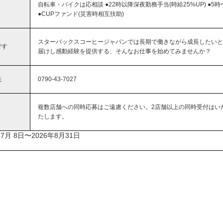
自転車・バイクは応相談 ●22時以降深夜勤務手当(時給25%UP) ●5
●CUPファンド(災害時相互扶助)
スターバックスコーヒージャパンでは長期で働きながら成長したいと
です
届けし感動経験を提供する、そんなお仕事を始めてみませんか？
先
0790-43-7027
複数店舗への同時応募はご遠慮ください。2店舗以上の同時受付はい
たします。
7月 8日〜2026年8月31日