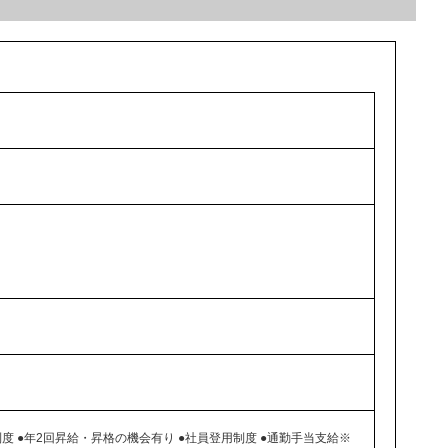
制度 ●年2回昇給・昇格の機会有り ●社員登用制度 ●通勤手当支給※