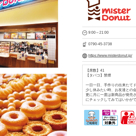
9:00～21:00
0790-45-3738
https://www.misterdonut.jp/
【席数】41
【タバコ】禁煙
一日一日、手作りの出来たてド
少し休みたい時、お友達との会
更に月に一度は新商品が発売
にチェックしてみてはいかがで