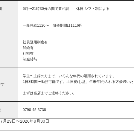
間
6時〜21時30分の間で要相談 休日:シフト制による
一般時給1120〜 研修期間は1116円
社員登用制度有
昇給有
社割有
制服貸与
学生〜主婦の方まで、いろんな年代の活躍されています。
1日3時間〜勤務可能です。土日祝(お盆、年末年始)入れる方優遇い
です
まずは当店までご連絡ください。
先
0790-45-3738
7月29日〜2026年9月30日