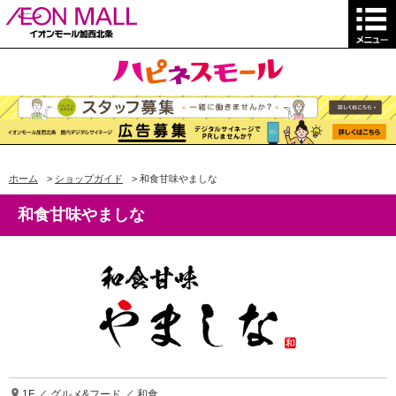
ホーム
>
ショップガイド
>
和食甘味やましな
和食甘味やましな
1F ／ グルメ&フード ／ 和食