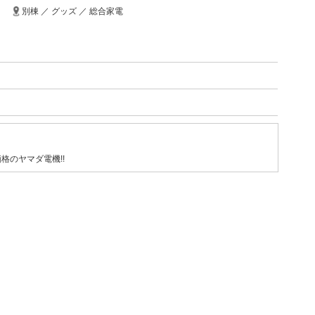
別棟 ／ グッズ ／ 総合家電
格のヤマダ電機!!