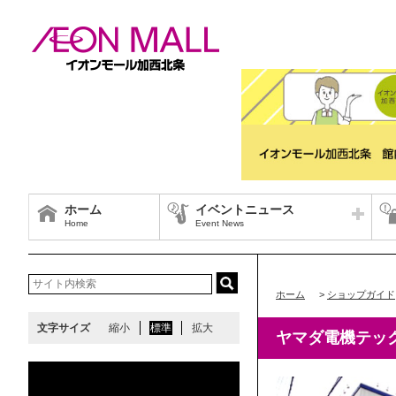
ホーム
イベントニュース
Home
Event News
ホーム
>
ショップガイド
文字サイズ
縮小
標準
拡大
ヤマダ電機テッ