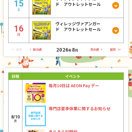
15
ド アウトレットセール
土
ヴィレッジヴァアンガー
16
ド アウトレットセール
日
2026
8
前月
前の週
次の週
翌月
年
月
日程
イベント
毎月10日は AEON Pay デー
専門店夏季休業に関するお知らせ
8/10
月
きらそら似顔絵