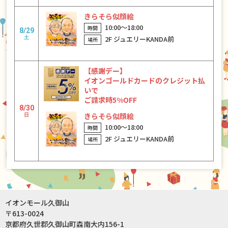
きらそら似顔絵
10:00〜18:00
8/29
2F ジュエリーKANDA前
土
【感謝デー】
イオンゴールドカードのクレジット払
いで
ご請求時5%OFF
8/30
きらそら似顔絵
日
10:00〜18:00
2F ジュエリーKANDA前
イオンモール久御山
〒613-0024
京都府久世郡久御山町森南大内156-1