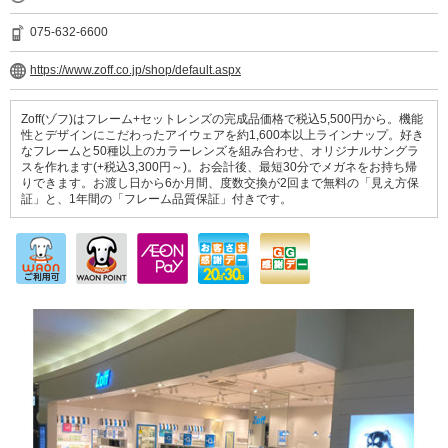
075-632-6600
https://www.zoff.co.jp/shop/default.aspx
Zoff(ゾフ)はフレーム+セットレンズの完成品価格で税込5,500円から。機能
性とデザインにこだわったアイウェアを約1,600本以上ラインナップ。好き
なフレームと50種以上のカラーレンズを組み合わせ、オリジナルサングラ
スを作れます(+税込3,300円～)。お会計後、最短30分でメガネをお持ち帰
りできます。お渡し日から6か月間、度数交換が2回まで無料の「見え方保
証」と、1年間の「フレーム品質保証」付きです。