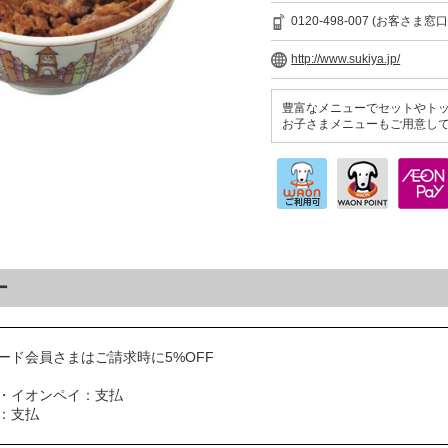
0120-498-007 (お客さま窓口
http://www.sukiya.jp/
豊富なメニューでセットやト
お子さまメニューもご用意し
ー
ード会員さまはご請求時に5%OFF
・イオンペイ：支払
N：支払