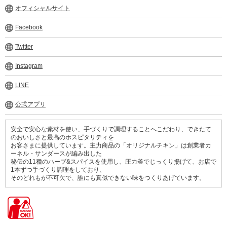
オフィシャルサイト
Facebook
Twitter
Instagram
LINE
公式アプリ
安全で安心な素材を使い、手づくりで調理することへこだわり、できたて
のおいしさと最高のホスピタリティを
お客さまに提供しています。主力商品の「オリジナルチキン」は創業者カ
ーネル・サンダースが編み出した
秘伝の11種のハーブ&スパイスを使用し、圧力釜でじっくり揚げて、お店で
1本ずつ手づくり調理をしており、
そのどれもが不可欠で、誰にも真似できない味をつくりあげています。