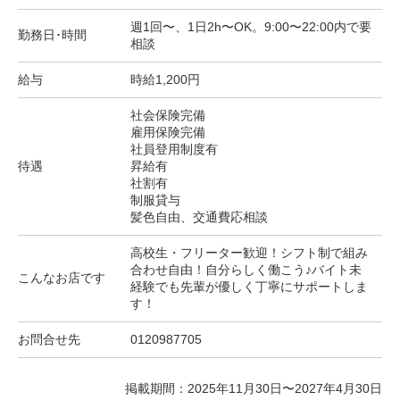
週1回〜、1日2h〜OK。9:00〜22:00内で要
勤務日･時間
相談
給与
時給1,200円
社会保険完備
雇用保険完備
社員登用制度有
待遇
昇給有
社割有
制服貸与
髪色自由、交通費応相談
高校生・フリーター歓迎！シフト制で組み
合わせ自由！自分らしく働こう♪バイト未
こんなお店です
経験でも先輩が優しく丁寧にサポートしま
す！
お問合せ先
0120987705
掲載期間：2025年11月30日〜2027年4月30日