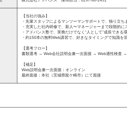
先
株式会社アドバンス 採用担当：0297-60-2431
【当社の強み】
・先輩スタッフによるマンツーマンサポートで、独り立ち
・充実した社内研修で、新人〜マネージャーまで段階的に
・アドバンス塾で、実務だけでなく“人として”成長できる
・約150本の無料Web講習で、好きなタイミングで知識を
【選考フロー】
書類選考 → Web会社説明会兼一次面接 → Web適性検査 →
【補足】
Web説明会兼一次面接：オンライン
最終面接：本社（茨城県龍ケ崎市）にて面接