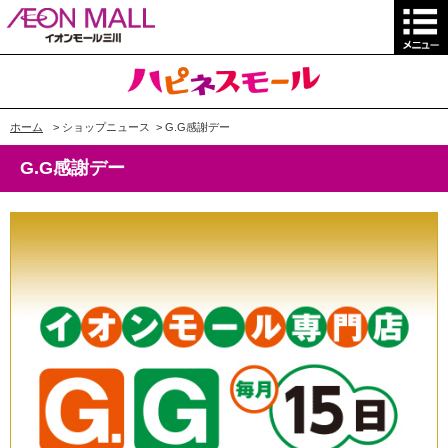
ホーム
>
ショップニュース
>
G.G感謝デー
G.G感謝デー