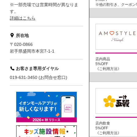
※一部売場では営業時間が異なりま
※他の割引き、クーポン等
す。
詳細はこちら
所在地
〒020-0866
岩手県盛岡市本宮7-1-1
店内商品
5%OFF
お客さま専用ダイヤル
《ご利用方法》
GGマーク付イオン...
019-631-3450 (お問合せ窓口)
店内飲食
5%OFF
《ご利用方法》