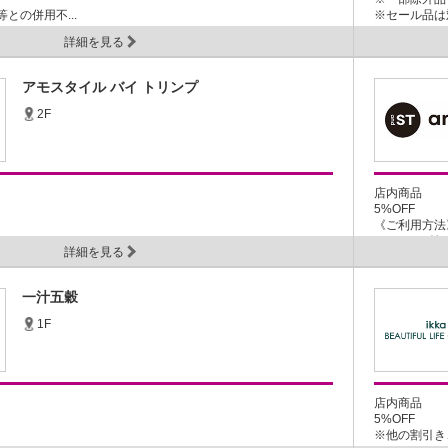
との併用不...
※セール品は
...
詳細を見る
アモスタイル バイ トリンプ
2F
店内商品
5%OFF
《ご利用方法
GGマーク付イオ
詳細を見る
一汁五穀
1F
店内商品
5%OFF
※他の割引き