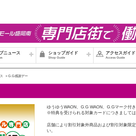
プニュース
ショップガイド
アクセスガイド
ws
Shop Guide
Access Guide
ス
>
G.G感謝デー
ゆうゆうWAON、G.G WAON、G.Gマー
※特典を受けられる対象カードにつきましては
店舗により割引対象外商品および割引対象限定
い。