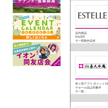
店内商品
5%OFF
※一部除外品有
※セール品は対象外...
井ヶ田アプリ ポイント2
※セール品は対象外
※一部...