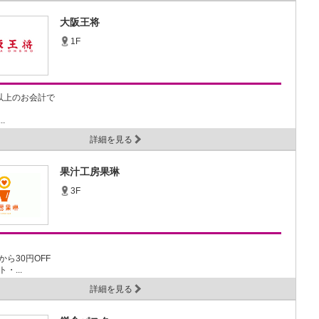
大阪王将
1F
円以上のお会計で
.
詳細を見る
果汁工房果琳
3F
ら30円OFF
・...
詳細を見る