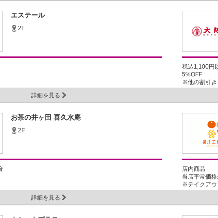
エステール
2F
税込1,100
5%OFF
※他の割引き..
詳細を見る
お茶の井ヶ田 喜久水庵
2F
倍
店内商品
当店平常価格か
※テイクアウト
詳細を見る