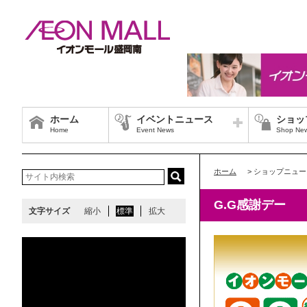
ホーム
イベントニュース
ショッ
Home
Event News
Shop Ne
ホーム
>
ショップニュー
G.G感謝デー
文字サイズ
縮小
標準
拡大