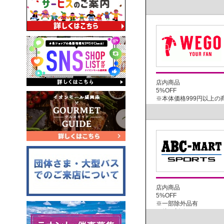
GGマーク付イオン...
店内商品
5%OFF
※本体価格999円以上の
...
店内商品
5%OFF
※一部除外品有
※他の割引き、クー...