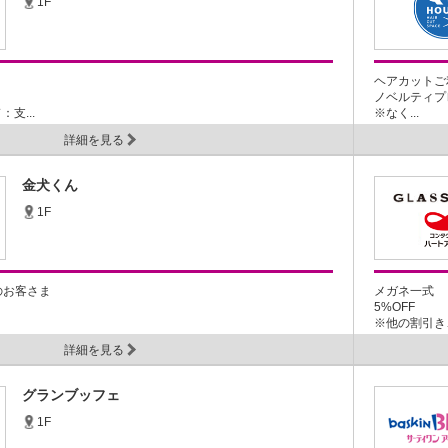
1F
ヘアカットご
ノベルティプ
支...
※なく...
詳細を見る
金犬くん
1F
のお客さま
メガネ一式
5%OFF
※他の割引き
詳細を見る
グランブッフェ
1F