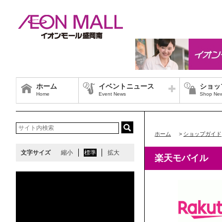
ホーム
イベントニュース
ショッ
Home
Event News
Shop Ne
ホーム
>
ショップガイド
文字サイズ
縮小
標準
拡大
楽天モバイル