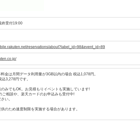
※最終受付19:00
obile.rakuten.net/reservations/about?label_id=98&event_id=89
uten.co.jp/
料金は月間データ利用量が3GB以内の場合 税込1,078円。
込3,278円です。
のみでもOK。お見積もりイベントも実施しています!
契約のご相談や、楽天カードのお申込みも受付中!
ださい。
提供のため速度制限を実施する場合があります。