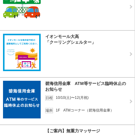
イオンモール大高
「クーリングシェルター」
碧海信用金庫 ATM等サービス臨時休止の
お知らせ
10/10(土)〜12(月祝)
日程
1F ATMコーナー（碧海信用金庫）
場所
【ご案内】無重力マッサージ