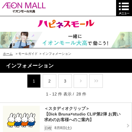
ホーム
>
モールガイド
>
インフォメーション
インフォメーション
1
2
3
1 - 12 件 表示 / 28 件
＜スタディオクリップ＞
【Dick Bruna×studio CLIP第2弾 お買い
求めのお客様へのご案内】
8月8日(土)
日程