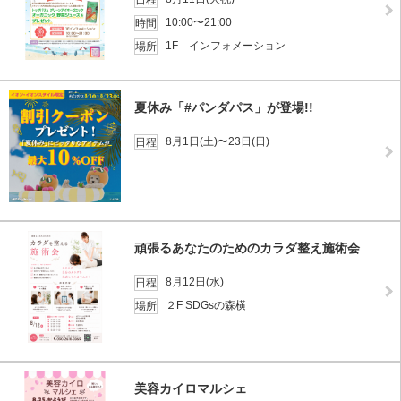
日程
10:00〜21:00
時間
1F インフォメーション
場所
夏休み「#パンダパス」が登場!!
8月1日(土)〜23日(日)
日程
頑張るあなたのためのカラダ整え施術会
8月12日(水)
日程
２F SDGsの森横
場所
美容カイロマルシェ