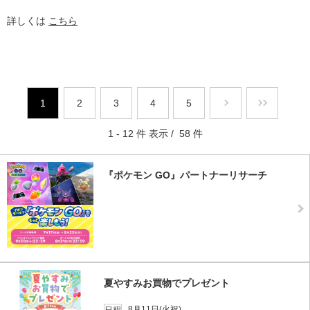
詳しくは
こちら
1
2
3
4
5
1 - 12 件 表示 / 58 件
『ポケモン GO』パートナーリサーチ
夏やすみお買物でプレゼント
8月11日(火祝)