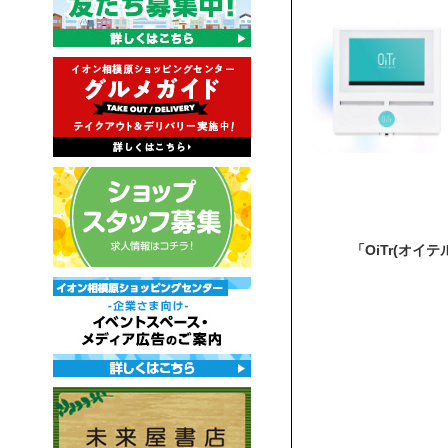
「OiTr(オイ