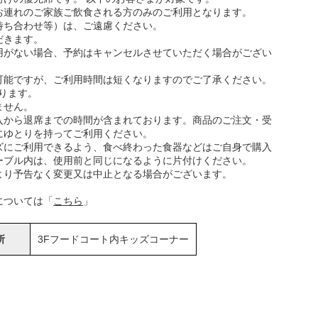
お連れのご家族ご飲食される方のみのご利用となります。
待ち合わせ等）は、ご遠慮ください。
だきます。
用がない場合、予約はキャンセルさせていただく場合がござい
可能ですが、ご利用時間は短くなりますのでご了承ください。
なります。
ません。
入から退席までの時間が含まれております。商品のご注文・受
にゆとりを持ってご利用ください。
ズにご利用できるよう、食べ終わった食器などはご自身で購入
ーブル内は、使用前と同じになるように片付けください。
より予告なく変更又は中止となる場合がございます。
については「
こちら
」
所
3Fフードコート内キッズコーナー