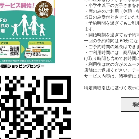
・小学生以下のお子さまを
・席のみのご利用（休憩・
当日のみ受付とさせていた
・予約時間を過ぎてもご利
ます。
・開始時刻を過ぎても予約
一回の予約時間は 60分に
・ご予約時間の延長はでき
・ご利用時間には、商品購
け取り時間も含めてお時間
・利用後は次の方がスムー
店舗にご返却ください。テ
サービス内容は、諸事情に
特定商取引法に基づく表示
場