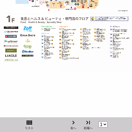
リスト
右へ
右端へ