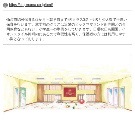
https://big-mama.co.jp/bml/
仙台市認可保育園(2か月～就学前まで)各クラス3名～9名と少人数で手厚い
保育を行います。就学前のクラスは近隣のビックママランド新寺園との合
同保育なども行い、小学生への準備をしていきます。日曜祝日も開園、イ
オンスタイル卸町内にあるので利便性も高く、保護者の方には利用しやす
い園となっております。