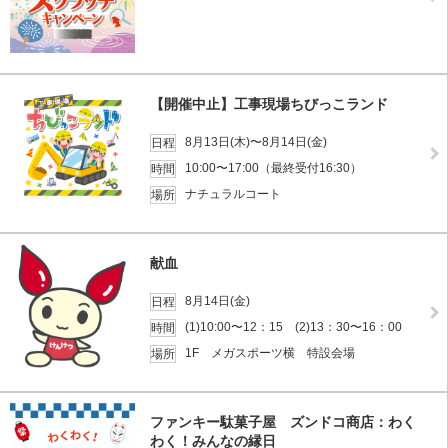
【開催中止】工事現場ちびっこランド
8月13日(木)〜8月14日(金)
日程
10:00〜17:00（最終受付16:30）
時間
ナチュラルコート
場所
献血
8月14日(金)
日程
(1)10:00〜12：15 (2)13：30〜16：00
時間
1F メガスポーツ横 特設会場
場所
ファンキー駄菓子屋 ズンドコ商店：わく
わく！みんなの縁日