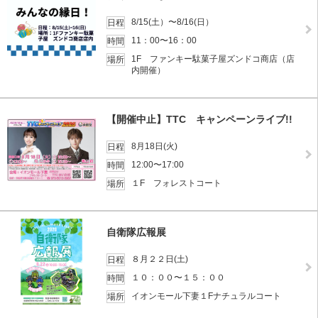
8/15(土）〜8/16(日）
日程
11：00〜16：00
時間
1F ファンキー駄菓子屋ズンドコ商店（店
場所
内開催）
【開催中止】TTC キャンペーンライブ!!
8月18日(火)
日程
12:00〜17:00
時間
１F フォレストコート
場所
自衛隊広報展
８月２２日(土)
日程
１０：００〜１５：００
時間
イオンモール下妻１Fナチュラルコート
場所