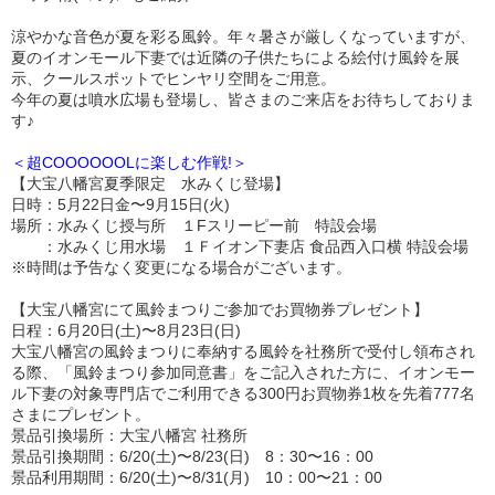
涼やかな音色が夏を彩る風鈴。年々暑さが厳しくなっていますが、
夏のイオンモール下妻では近隣の子供たちによる絵付け風鈴を展
示、クールスポットでヒンヤリ空間をご用意。
今年の夏は噴水広場も登場し、皆さまのご来店をお待ちしておりま
す♪
＜超COOOOOOLに楽しむ作戦!＞
【大宝八幡宮夏季限定 水みくじ登場】
日時：5月22日金〜9月15日(火)
場所：水みくじ授与所 １Fスリーピー前 特設会場
：水みくじ用水場 １Ｆイオン下妻店 食品西入口横 特設会場
※時間は予告なく変更になる場合がございます。
【大宝八幡宮にて風鈴まつりご参加でお買物券プレゼント】
日程：6月20日(土)〜8月23日(日)
大宝八幡宮の風鈴まつりに奉納する風鈴を社務所で受付し領布され
る際、「風鈴まつり参加同意書」をご記入された方に、イオンモー
ル下妻の対象専門店でご利用できる300円お買物券1枚を先着777名
さまにプレゼント。
景品引換場所：大宝八幡宮 社務所
景品引換期間：6/20(土)〜8/23(日) 8：30〜16：00
景品利用期間：6/20(土)〜8/31(月) 10：00〜21：00