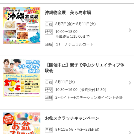
沖縄物産展 美ら島市場
8月7日(金)〜8月11日(火)
日程
10:00〜18:00
時間
※最終日は15:00まで
１F ナチュラルコート
場所
【開催中止】親子で学ぶクリエイティブ体
験会
8月11日(火)
日程
10:30〜16:00（最終受付15:30）
時間
2FタイトーFステーション横イベント会場
場所
お盆スクラッチキャンペーン
8月11日(火・祝)〜23日(日)
日程