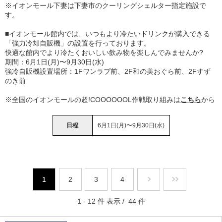
※イオンモール下妻は下妻市のクーリングシェルター指定施設で
す。
■イオンモール館内では、いつもより冷たいドリンクが購入できる
「強力冷却自販機」の設置を行っております。
快適な館内でより冷たくおいしい飲み物を楽しんでみませんか?
期間：6月1日(月)〜9月30日(水)
強冷自販機設置場所：1Fワンラブ前、2F和の美おぐら前、2Fすず
のき前
※全国のイオンモールの超!COOOOOOL作戦取り組みは
こちら
から
日程
6月1日(月)〜9月30日(水)
1
2
3
4
1 - 12 件 表示 / 44 件