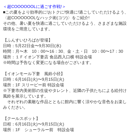
＜超COOOOOOLに過ごす作戦!＞
■この夏をより効率的に!おトクに!快適に!過ごしていただけるよう、
〈超COOOOOOLなハック術(コツ)〉をご紹介!
その他、暑い夏を快適に過ごしていただけるよう、さまざまな施設
環境をご用意しています。
【ふんすいひろばが登場】
日時：5月22日金〜9月30日(水)
時間：月〜木 10：00〜16：30、金・土・日 10：00〜17：30
場所：１Ｆイオン下妻店 食品西入口横 特設会場
※時間は予告なく変更になる場合がございます。
【イオンモール下妻 風鈴小径】
日時：6月16日(火)〜9月15日(火)
場所：1F スリーピー前 特設会場
※下妻市内美術部の生徒やタレント、近隣の子供たちによる絵付け
風鈴を展示しています。
それぞれの素敵な作品とともに館内に響く涼やかな音色をお楽し
みください。
【クールスポット】
日程：6月16日(火)〜9月15日(火)
場所：1F シューラルー前 特設会場