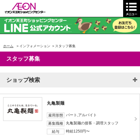
ホーム
>
インフォメーション
>
スタッフ募集
スタッフ募集
ショップ検索
丸亀製麺
パート,アルバイト
雇用形態
丸亀製麺の接客・調理スタッフ
募集職種
時給1250円〜
給与